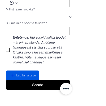
Millist raami soovite?
Suurus mida soovite tellida?
*
Eritellimus
. Kui soovid tellida toodet, 
mis erineb standardmõõtme 
lahendusest siis jäta suuruse väli 
tühjaks ning aktiveeri Eritellimuse 
kastike. Võtame teiega esimesel 
võimalusel ühendust.
Lae fail ülesse
Saada