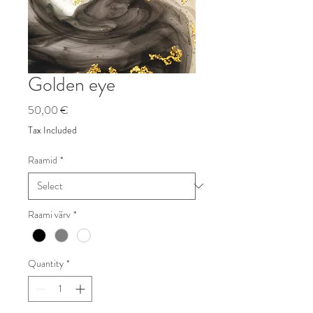
Golden eye
Price
50,00 €
Tax Included
Raamid
*
Raami värv
*
Quantity
*