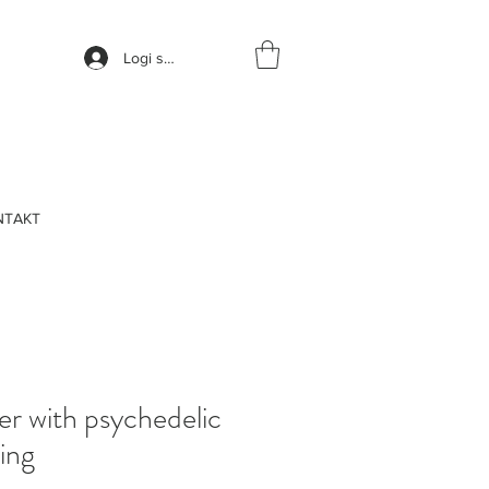
Logi sisse
NTAKT
er with psychedelic
ing