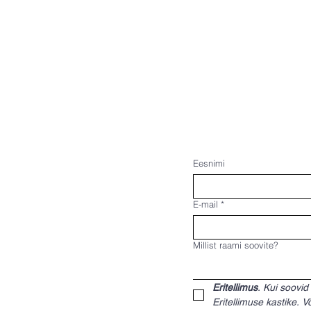
Eesnimi
E-mail
*
Millist raami soovite?
Eritellimus
. Kui soovid
Eritellimuse kastike. 