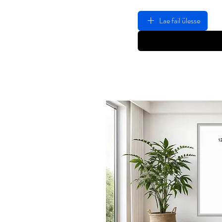
Lae fail ülesse