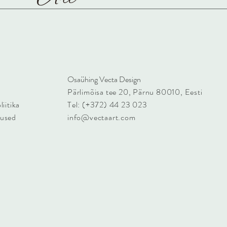
Osaühing Vecta Design
Pärlimõisa tee 20, Pärnu 80010, Eesti
iitika
Tel: (+372) 44 23 023
mused
info@vectaart.com