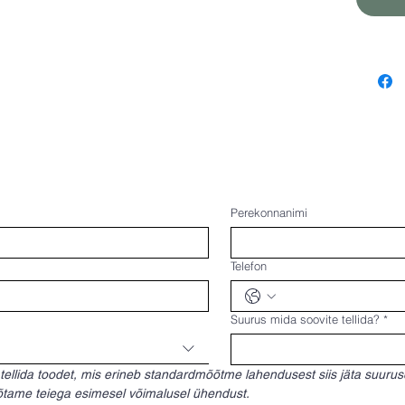
Perekonnanimi
Telefon
Suurus mida soovite tellida?
*
 tellida toodet, mis erineb standardmõõtme lahendusest siis jäta suuruse 
Võtame teiega esimesel võimalusel ühendust.