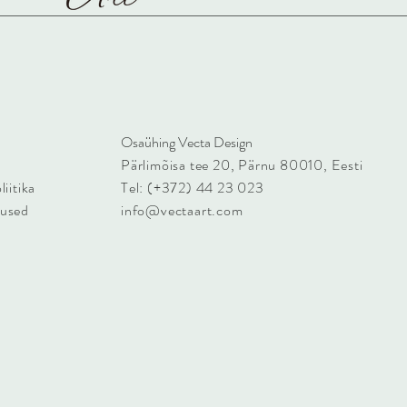
Osaühing Vecta Design
Pärlimõisa tee 20, Pärnu 80010, Eesti
iitika
Tel: (+372) 44 23 023
mused
info@vectaart.com