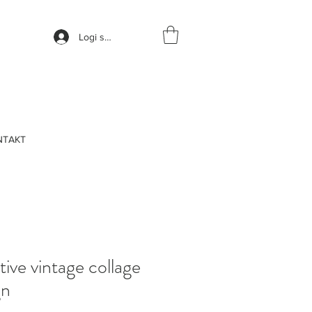
Logi sisse
NTAKT
ive vintage collage
gn