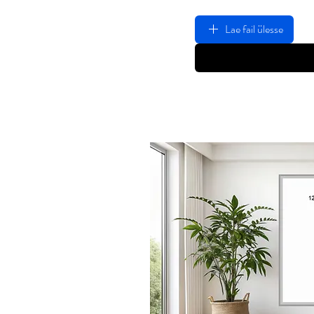
Lae fail ülesse