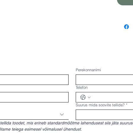
Perekonnanimi
Telefon
Suurus mida soovite tellida?
*
 tellida toodet, mis erineb standardmõõtme lahendusest siis jäta suuruse 
Võtame teiega esimesel võimalusel ühendust.