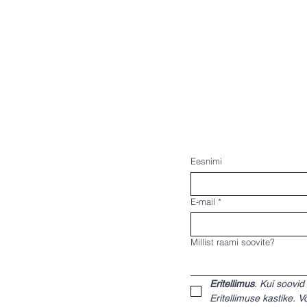
Eesnimi
E-mail
*
Millist raami soovite?
Eritellimus
. Kui soovid
Eritellimuse kastike. 